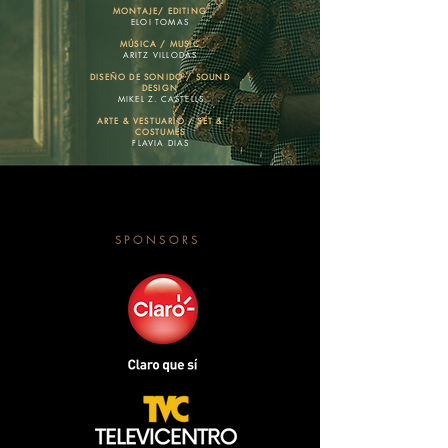
MONTAJE/ EDITING
ELOI TOMAS
MÚSICA / MUSIC
ARITZ VILLODAS
DISEÑO DE SONIDO / SOUND
DESIGN
MIKEL Z. CASTELLS
ARTE & VESTUARIO / SET &
COSTUMES
FLAVIA DIAS
SPONSORS