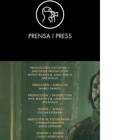
PRENSA I PRESS
PRODUCCIÓN EJECUTIVA /
EXECUTIVE PRODUCTION
MARIO RAMOS &
JUAN PABLO
VACATELLO
DIRECCIÓN / DIRECTOR
MARIO RAMOS
PRODUCCIÓN / PRODUCTION
ANA MARTINS &
JUAN PABLO
VACATELLO
GUIÓN / SCRIPT
ÓSCAR ESTRADA
DIRECCIÓN DE FOTOGRAFÍA /
CINEMATOGRAPHY
DAVID ESTRADA
SONIDO / SOUND
CARLO HERRCHEN