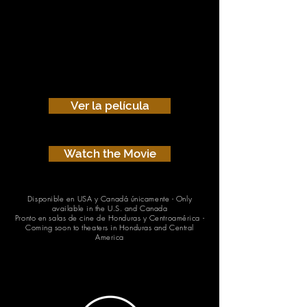
Ver la película
Watch the Movie
Disponible en USA y Canadá únicamente - Only
available in the U.S. and Canada
Pronto en salas de cine de Honduras y Centroamérica -
Coming soon to theaters in Honduras and Central
America